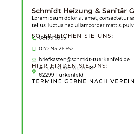
Schmidt Heizung & Sanitär
Lorem ipsum dolor sit amet, consectetur adip
tellus, luctus nec ullamcorper mattis, pulv
SO ERREICHEN SIE UNS:
08193 6055
0172 93 26 652
briefkasten@schmidt-tuerkenfeld.de
HIER FINDEN SIE UNS:
An der Kälberweide 18
82299 Türkenfeld
TERMINE GERNE NACH VEREI